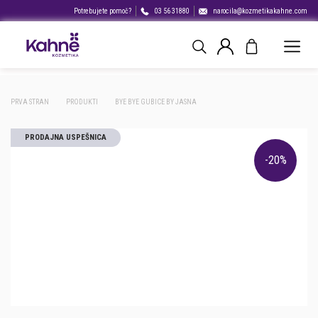
Potrebujete pomoč?
03 56 31880
narocila@kozmetikakahne.com
PRVA STRAN
PRODUKTI
BYE BYE GUBICE BY JASNA
PRODAJNA USPEŠNICA
-20%