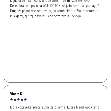
Izgubila sem kartico zvestobe, prosim da mi izdelate novo.
Decembra sem prvič naročila DOTOX. Ali je to krema ali podlaga?
Drugače pa mi zelo odgovarja, ga kombiniram z Zlatim serumom
in Algami, zjutraj in zvečer. Lepe pozdrave iz Kočevja!
Vlasta K.
Moja koža je kar precej suha, zato sem si kupila Mandljevo kremo