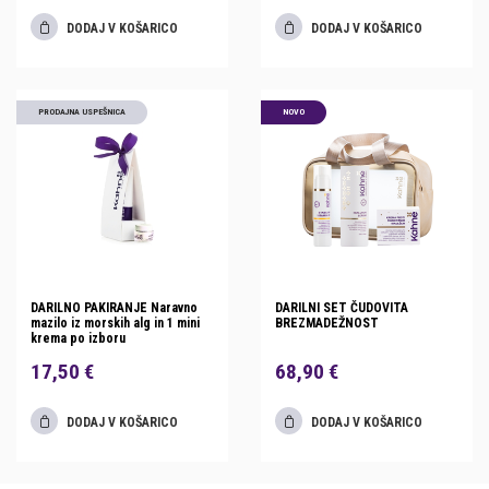
DODAJ V KOŠARICO
DODAJ V KOŠARICO
PRODAJNA USPEŠNICA
NOVO
DARILNO PAKIRANJE Naravno
DARILNI SET ČUDOVITA
mazilo iz morskih alg in 1 mini
BREZMADEŽNOST
krema po izboru
17,50 €
68,90 €
DODAJ V KOŠARICO
DODAJ V KOŠARICO