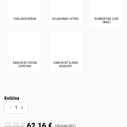
HIALURON SERUM
KOLAGENSKI LIFTING
NUMBER ONE ZLATI
PAKET
DARILNI SET VEČNA
DARILNI SET ELIKSIR
ZVESTOBA
MLADOSTI
Količina
-
+
62,16 €
77,70 €
(Vključen DDV)