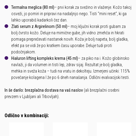
Termalna meglica (80 ml)
– prvi korak za svežino in vlaženje. Kožo takoj
osveži, jo pomiri in pripravi na nadaljnjo nego. Tisti “mini reset”, ki ga
lahko uporabiš kadarkoli čez dan.
Zlati serum z Argirelinom (50 ml)
– moj ključni korak proti gubam za
bolj čvrsto kožo. Deluje na mimične gube, jih vidno zmehča in hkrati
pomaga preprečevati nastanek novih. Koža je bolj napeta, bolj gladka,
efekt pa se vidi že po kratkem času uporabe. Deluje tudi proti
podočnjakom.
Hialuron lifting kompleks krema (45 ml)
– za piko na i. Kožo globinsko
navlaži, ji da volumen in tisti lep, zdrav sijaj. Rezultat je bolj gladka,
mehka in sveža koža – tudi na vratu in dekolteju. Izmerjeni učinki: 115%
povečanje kolagena I že po 6 dneh nanašanja. Odlični evalvacijski testi.
In še darilo: brezplačna dostava na vaš naslov
(ali brezplačni osebni
prevzem v Ljubljani ali Trbovljah).
Odlično v kombinaciji: