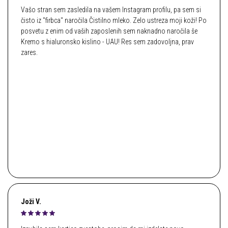
Vašo stran sem zasledila na vašem Instagram profilu, pa sem si
čisto iz ''firbca'' naročila Čistilno mleko. Zelo ustreza moji koži! Po
posvetu z enim od vaših zaposlenih sem naknadno naročila še
Kremo s hialuronsko kislino - UAU! Res sem zadovoljna, prav
zares.
Joži V.