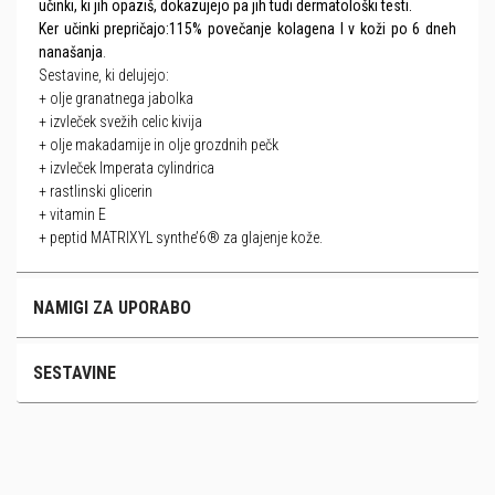
učinki, ki jih opaziš, dokazujejo pa jih tudi dermatološki testi.
Ker učinki prepričajo:115% povečanje kolagena I v koži po 6 dneh
nanašanja
.
Sestavine, ki delujejo:
+ olje granatnega jabolka
+ izvleček svežih celic kivija
+ olje makadamije in olje grozdnih pečk
+ izvleček Imperata cylindrica
+ rastlinski glicerin
+ vitamin E
+ peptid MATRIXYL synthe’6® za glajenje kože.
NAMIGI ZA UPORABO
SESTAVINE