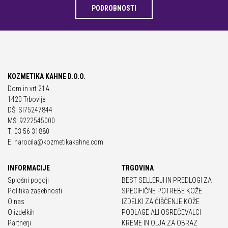
PODROBNOSTI
KOZMETIKA KAHNE D.O.O.
Dom in vrt 21A
1420 Trbovlje
DŠ: SI75247844
MŠ: 9222545000
T: 03 56 31880
E: narocila@kozmetikakahne.com
INFORMACIJE
TRGOVINA
Splošni pogoji
BEST SELLERJI IN PREDLOGI ZA
Politika zasebnosti
SPECIFIČNE POTREBE KOŽE
O nas
IZDELKI ZA ČIŠČENJE KOŽE
O izdelkih
PODLAGE ALI OSREČEVALCI
Partnerji
KREME IN OLJA ZA OBRAZ