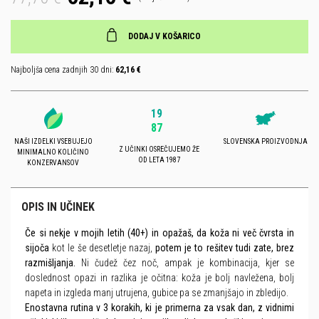
DODAJ V KOŠARICO
Najboljša cena zadnjih 30 dni:
62,16 €
19
87
NAŠI IZDELKI VSEBUJEJO
SLOVENSKA PROIZVODNJA
Z UČINKI OSREČUJEMO ŽE
MINIMALNO KOLIČINO
OD LETA 1987
KONZERVANSOV
OPIS IN UČINEK
Če si nekje v mojih letih (40+) in opažaš, da koža ni več čvrsta in
sijoča
​​kot le še desetletje nazaj,
potem je to rešitev tudi zate, brez
razmišljanja.
Ni čudež čez noč, ampak je kombinacija, kjer se
doslednost opazi in razlika je očitna: koža je bolj navležena, bolj
napeta in izgleda manj utrujena, gubice pa se zmanjšajo in zbledijo.
Enostavna rutina v 3 korakih, ki je primerna za vsak dan, z vidnimi