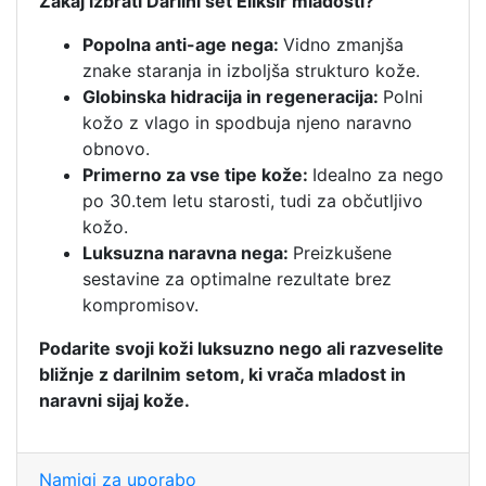
Zakaj izbrati Darilni set Eliksir mladosti?
Popolna anti-age nega:
Vidno zmanjša
znake staranja in izboljša strukturo kože.
Globinska hidracija in regeneracija:
Polni
kožo z vlago in spodbuja njeno naravno
obnovo.
Primerno za vse tipe kože:
Idealno za nego
po 30.tem letu starosti, tudi za občutljivo
kožo.
Luksuzna naravna nega:
Preizkušene
sestavine za optimalne rezultate brez
kompromisov.
Podarite svoji koži luksuzno nego ali razveselite
bližnje z darilnim setom, ki vrača mladost in
naravni sijaj kože.
Namigi za uporabo