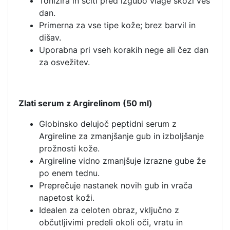
Tonizira in ščiti pred izgubo vlage skozi ves
dan.
Primerna za vse tipe kože; brez barvil in
dišav.
Uporabna pri vseh korakih nege ali čez dan
za osvežitev.
Zlati serum z Argirelinom (50 ml)
Globinsko delujoč peptidni serum z
Argireline za zmanjšanje gub in izboljšanje
prožnosti kože.
Argireline vidno zmanjšuje izrazne gube že
po enem tednu.
Preprečuje nastanek novih gub in vrača
napetost koži.
Idealen za celoten obraz, vključno z
občutljivimi predeli okoli oči, vratu in