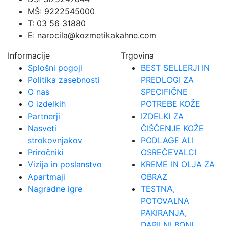
MŠ: 9222545000
T: 03 56 31880
E: narocila@kozmetikakahne.com
Informacije
Trgovina
Splošni pogoji
BEST SELLERJI IN
Politika zasebnosti
PREDLOGI ZA
O nas
SPECIFIČNE
O izdelkih
POTREBE KOŽE
Partnerji
IZDELKI ZA
Nasveti
ČIŠČENJE KOŽE
strokovnjakov
PODLAGE ALI
Priročniki
OSREČEVALCI
Vizija in poslanstvo
KREME IN OLJA ZA
Apartmaji
OBRAZ
Nagradne igre
TESTNA,
POTOVALNA
PAKIRANJA,
DARILNI BONI,