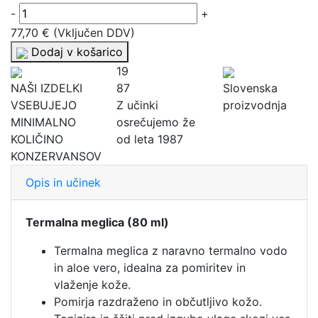
-
+
77,70 €
(Vključen DDV)
Dodaj v košarico
19
NAŠI IZDELKI
87
Slovenska
VSEBUJEJO
Z učinki
proizvodnja
MINIMALNO
osrečujemo že
KOLIČINO
od leta 1987
KONZERVANSOV
Opis in učinek
Termalna meglica (80 ml)
Termalna meglica z naravno termalno vodo
in aloe vero, idealna za pomiritev in
vlaženje kože.
Pomirja razdraženo in občutljivo kožo.