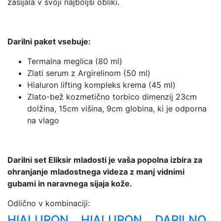
zasijala v svoji najboljši obliki.
Darilni paket vsebuje:
Termalna meglica (80 ml)
Zlati serum z Argirelinom (50 ml)
Hialuron lifting kompleks krema (45 ml)
Zlato-bež kozmetično torbico dimenzij 23cm
dolžina, 15cm višina, 9cm globina, ki je odporna
na vlago
Darilni set Eliksir mladosti je vaša popolna izbira za
ohranjanje mladostnega videza z manj vidnimi
gubami in naravnega sijaja kože.
Odlično v kombinaciji:
HIALURON
HIALURON
DARILNO