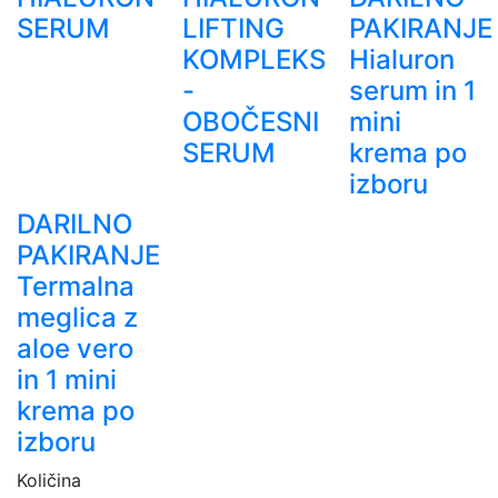
SERUM
LIFTING
PAKIRANJE
KOMPLEKS
Hialuron
-
serum in 1
OBOČESNI
mini
SERUM
krema po
izboru
DARILNO
PAKIRANJE
Termalna
meglica z
aloe vero
in 1 mini
krema po
izboru
Količina