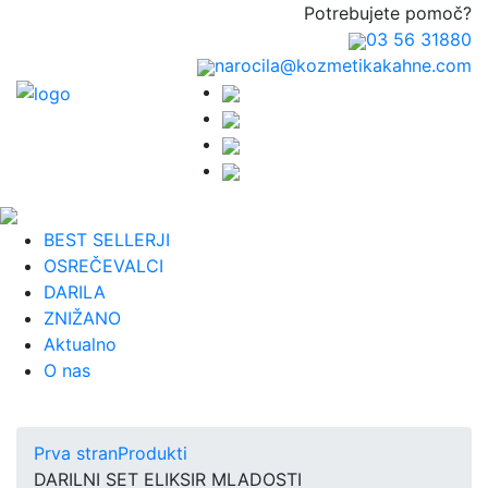
Potrebujete pomoč?
03 56 31880
narocila@kozmetikakahne.com
BEST SELLERJI
OSREČEVALCI
DARILA
ZNIŽANO
Aktualno
O nas
Prva stran
Produkti
DARILNI SET ELIKSIR MLADOSTI