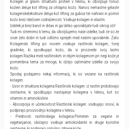
Kolagen je glavni strukturni protein v telesu, ki izboljšuje tonus
kožein deluje kot lifting za ohlapno kožo. Nanos nemastne gelaste
kolagensketekskture deluje kot lifting za gubice ter nahrani in pomiri
kožo brez rdečicein vzdraženosti. Vsebuje kolagen in elastin.
Izdelek je brez barvil in dišav in ga lahko uporabljate tudi okrog oči!
Tudi mi stremimo k temu, da izboljšujemo naše izdelke, tudi če so že
sicer zelo dobri in tudi odlično sprejeti med našimi uporabniki. Zato
Kolagenski lifting po novem vsebuje rastlinski kolagen, torej
gradnike, ki spodbujajo kožo, da si proizvede svoj lastni
kolagen.Razlika med rastlinskim in ribjim kolagenom pri negi kože je
pomembna tema za mnoge, ki iščejo optimalne izdelke za svojo
kožo.
Spodaj podajamo nekaj informacij, ki so vezane na rastlinski
kolagen.
- Izvor in struktura kolagena:Rastlinski kolagen: iz rastlin pridobivajo
sestavine, ki spodbujajo nastajanje kolagena v telesu, kot so
vitamini in aminokisline.
- Absorpcija in učinkovitost:Rastlinski kolagen: vsebujejo snovi, ki
podpirajo proizvodnjo kolagena v telesu.
- Prednosti rastlinskega kolagena:Primeren za vegane in
vegetarijance, običajno vsebuje antioksidante in druge koristne
sestavine, ki podpirajo splošno zdravje kože.