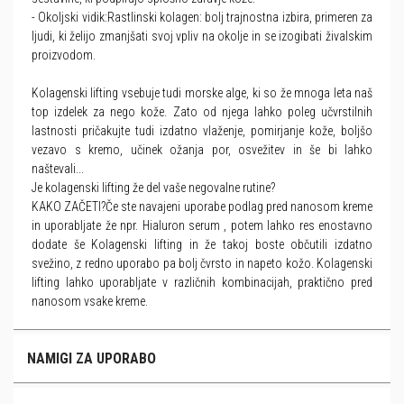
- Okoljski vidik:Rastlinski kolagen: bolj trajnostna izbira, primeren za
ljudi, ki želijo zmanjšati svoj vpliv na okolje in se izogibati živalskim
proizvodom.
Kolagenski lifting vsebuje tudi morske alge, ki so že mnoga leta naš
top izdelek za nego kože. Zato od njega lahko poleg učvrstilnih
lastnosti pričakujte tudi izdatno vlaženje, pomirjanje kože, boljšo
vezavo s kremo, učinek ožanja por, osvežitev in še bi lahko
naštevali...
Je kolagenski lifting že del vaše negovalne rutine?
KAKO ZAČETI?Če ste navajeni uporabe podlag pred nanosom kreme
in uporabljate že npr. Hialuron serum , potem lahko res enostavno
dodate še Kolagenski lifting in že takoj boste občutili izdatno
svežino, z redno uporabo pa bolj čvrsto in napeto kožo. Kolagenski
lifting lahko uporabljate v različnih kombinacijah, praktično pred
nanosom vsake kreme.
NAMIGI ZA UPORABO