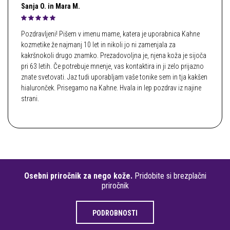
Sanja O. in Mara M.
Pozdravljeni! Pišem v imenu mame, katera je uporabnica Kahne
kozmetike že najmanj 10 let in nikoli jo ni zamenjala za
kakršnokoli drugo znamko. Prezadovoljna je, njena koža je sijoča
pri 63 letih. Če potrebuje mnenje, vas kontaktira in ji zelo prijazno
znate svetovati. Jaz tudi uporabljam vaše tonike sem in tja kakšen
hialuronček. Prisegamo na Kahne. Hvala in lep pozdrav iz najine
strani.
Osebni priročnik za nego kože.
Pridobite si brezplačni
priročnik
PODROBNOSTI