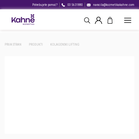
Potrebujete pomoč?
03 56 31880
narocila@kozmetikakahne.com
PRVA STRAN
PRODUKTI
KOLAGENSKI LIFTING