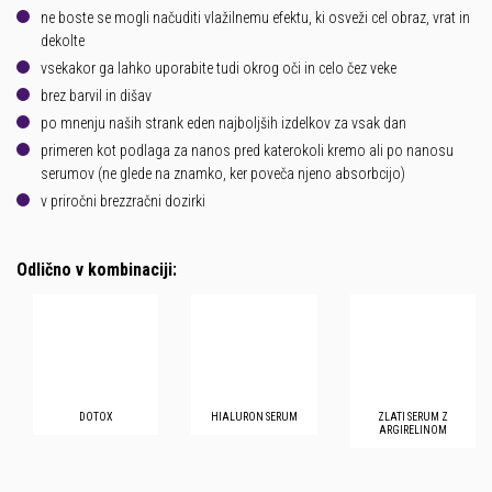
ne boste se mogli načuditi vlažilnemu efektu, ki osveži cel obraz, vrat in
dekolte
vsekakor ga lahko uporabite tudi okrog oči in celo čez veke
brez barvil in dišav
po mnenju naših strank eden najboljših izdelkov za vsak dan
primeren kot podlaga za nanos pred katerokoli kremo ali po nanosu
serumov (ne glede na znamko, ker poveča njeno absorbcijo)
v priročni brezzračni dozirki
Odlično v kombinaciji:
DOTOX
HIALURON SERUM
ZLATI SERUM Z
ARGIRELINOM