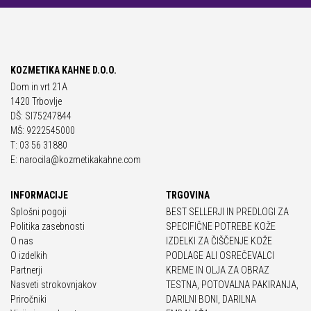
KOZMETIKA KAHNE D.O.O.
Dom in vrt 21A
1420 Trbovlje
DŠ: SI75247844
MŠ: 9222545000
T: 03 56 31880
E: narocila@kozmetikakahne.com
INFORMACIJE
TRGOVINA
Splošni pogoji
BEST SELLERJI IN PREDLOGI ZA
Politika zasebnosti
SPECIFIČNE POTREBE KOŽE
O nas
IZDELKI ZA ČIŠČENJE KOŽE
O izdelkih
PODLAGE ALI OSREČEVALCI
Partnerji
KREME IN OLJA ZA OBRAZ
Nasveti strokovnjakov
TESTNA, POTOVALNA PAKIRANJA,
Priročniki
DARILNI BONI, DARILNA