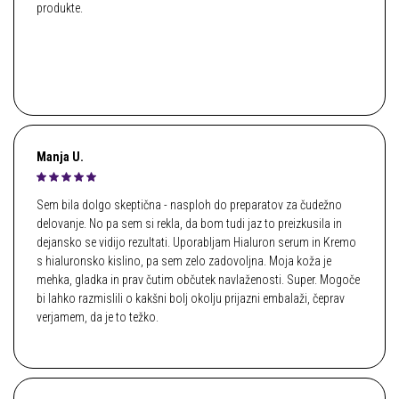
produkte.
Manja U.
Sem bila dolgo skeptična - nasploh do preparatov za čudežno
delovanje. No pa sem si rekla, da bom tudi jaz to preizkusila in
dejansko se vidijo rezultati. Uporabljam Hialuron serum in Kremo
s hialuronsko kislino, pa sem zelo zadovoljna. Moja koža je
mehka, gladka in prav čutim občutek navlaženosti. Super. Mogoče
bi lahko razmislili o kakšni bolj okolju prijazni embalaži, čeprav
verjamem, da je to težko.