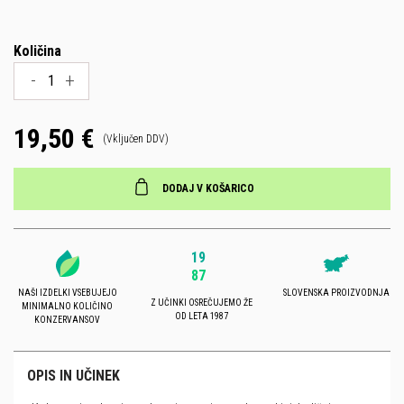
Količina
-
+
19,50 €
(Vključen DDV)
DODAJ V KOŠARICO
19
87
NAŠI IZDELKI VSEBUJEJO
SLOVENSKA PROIZVODNJA
Z UČINKI OSREČUJEMO ŽE
MINIMALNO KOLIČINO
OD LETA 1987
KONZERVANSOV
OPIS IN UČINEK