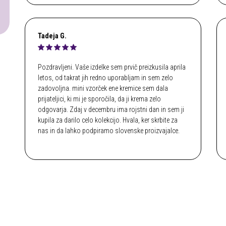
Tadeja G.
Pozdravljeni. Vaše izdelke sem prvič preizkusila aprila
letos, od takrat jih redno uporabljam in sem zelo
zadovoljna. mini vzorček ene kremice sem dala
prijateljici, ki mi je sporočila, da ji krema zelo
odgovarja. Zdaj v decembru ima rojstni dan in sem ji
kupila za darilo celo kolekcijo. Hvala, ker skrbite za
nas in da lahko podpiramo slovenske proizvajalce.