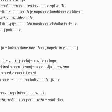
enaša tempo, stres in zunanje vplive. Ta
tike Kahne združuje napredno kombinacijo aktivnih
ež, zdrav videz kože.
hitro vpije, ne pušča mastnega občutka in deluje
bolj potrebuje.
acija – koža ostane navlažena, napeta in vidno bolj
kah – vsak tip deluje s svojo nalogo:
obinsko pomlajevanje, zagotavlja intenzivno
ro pred zunanjimi vplivi.
barvil – primerna tudi za občutljivo in
o za kopalnico in potovanja.
Sveža, močna in odporna koža – vsak dan.