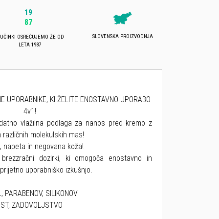
19
87
SLOVENSKA PROIZVODNJA
 UČINKI OSREČUJEMO ŽE OD
LETA 1987
 UPORABNIKE, KI ŽELITE ENOSTAVNO UPORABO
4v1!
datno vlažilna podlaga za nanos pred kremo z
 različnih molekulskih mas!
, napeta in negovana koža!
brezzračni dozirki, ki omogoča enostavno in
rijetno uporabniško izkušnjo.
L, PARABENOV, SILIKONOV
OST, ZADOVOLJSTVO