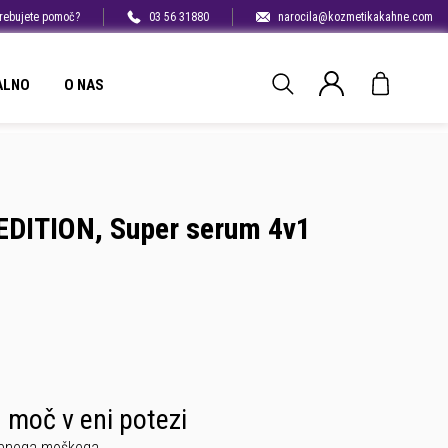
rebujete pomoč?
03 56 31880
narocila@kozmetikakahne.com
ALNO
O NAS
DITION, Super serum 4v1
 moč v eni potezi
obnega moškega.