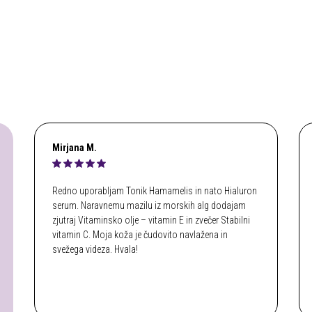
Mirjana M.
Redno uporabljam Tonik Hamamelis in nato Hialuron
serum. Naravnemu mazilu iz morskih alg dodajam
zjutraj Vitaminsko olje – vitamin E in zvečer Stabilni
vitamin C. Moja koža je čudovito navlažena in
svežega videza. Hvala!