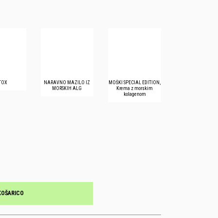
TOX
NARAVNO MAZILO IZ
MOŠKI SPECIAL EDITION,
MORSKIH ALG
Krema z morskim
kolagenom
KOŠARICO