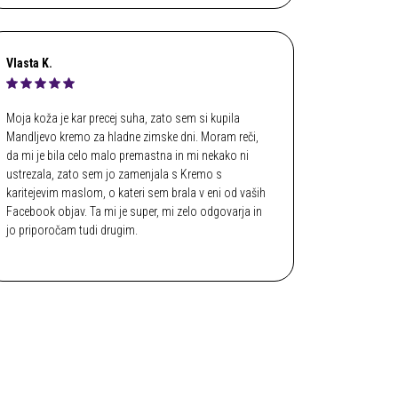
Vlasta K.
Moja koža je kar precej suha, zato sem si kupila
Mandljevo kremo za hladne zimske dni. Moram reči,
da mi je bila celo malo premastna in mi nekako ni
ustrezala, zato sem jo zamenjala s Kremo s
karitejevim maslom, o kateri sem brala v eni od vaših
Facebook objav. Ta mi je super, mi zelo odgovarja in
jo priporočam tudi drugim.