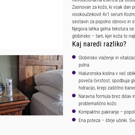
Zasnovan za kožo, ki vsak dan pr
visokoučinkovit 4v1 serum Kozme
sestavin za popolno obnovo in sv
Njegova lahka gelna tekstura se 
globinsko – tam, kjer koža to naj
Kaj naredi razliko?
Globinsko vlaženje in vitaliz
polna.
Hialuronska kislina v več obli
poveča čvrstost, spodbuja gl
hidracijo, krepi zaščitno barie
Naravna formula brez dišav in 
problematično kožo.
Kompaktno pakiranje – popoln
Ena poteza – štirje učinki. 