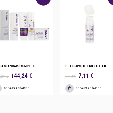
OX STANDARD KOMPLET
HRANLJIVO MLEKO ZA TELO
144,24 €
7,11 €
,30 €
7,90 €
DODAJ V KOŠARICO
DODAJ V KOŠARICO