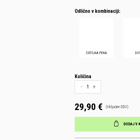
Odlično v kombinaciji:
ČISTILNA PENA
DO
Količina
-
+
29,90 €
(Vključen DDV)
DODAJ V 