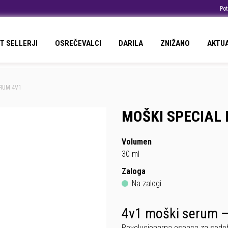
Pot
T SELLERJI
OSREČEVALCI
DARILA
ZNIŽANO
AKTU
ERUM 4V1
MOŠKI SPECIAL E
Volumen
30 ml
Zaloga
Na zalogi
4v1 moški serum –
Revolucionarna esenca za sod