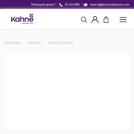
Potrebujete pomoč?
03 56 31880
narocila@kozmetikakahne.com
PRVA STRAN
PRODUKTI
HIDROLIPIDNI DUO