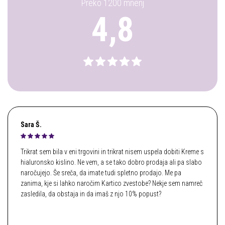
Preko 1200 mnenj
4,8
Sara Š.
Trikrat sem bila v eni trgovini in trikrat nisem uspela dobiti Kreme s
hialuronsko kislino. Ne vem, a se tako dobro prodaja ali pa slabo
naročujejo. Še sreča, da imate tudi spletno prodajo. Me pa
zanima, kje si lahko naročim Kartico zvestobe? Nekje sem namreč
zasledila, da obstaja in da imaš z njo 10% popust?