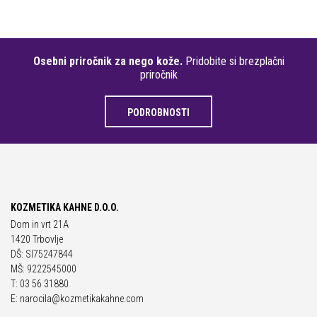
Osebni priročnik za nego kože.
Pridobite si brezplačni
priročnik
PODROBNOSTI
KOZMETIKA KAHNE D.O.O.
Dom in vrt 21A
1420 Trbovlje
DŠ: SI75247844
MŠ: 9222545000
T: 03 56 31880
E: narocila@kozmetikakahne.com