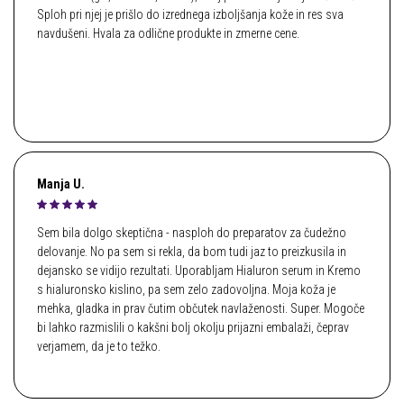
Sploh pri njej je prišlo do izrednega izboljšanja kože in res sva
navdušeni. Hvala za odlične produkte in zmerne cene.
Manja U.
Sem bila dolgo skeptična - nasploh do preparatov za čudežno
delovanje. No pa sem si rekla, da bom tudi jaz to preizkusila in
dejansko se vidijo rezultati. Uporabljam Hialuron serum in Kremo
s hialuronsko kislino, pa sem zelo zadovoljna. Moja koža je
mehka, gladka in prav čutim občutek navlaženosti. Super. Mogoče
bi lahko razmislili o kakšni bolj okolju prijazni embalaži, čeprav
verjamem, da je to težko.