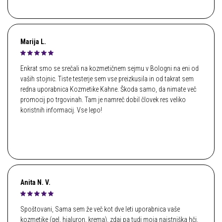
Marija L.
Enkrat smo se srečali na kozmetičnem sejmu v Bologni na eni od
vaših stojnic. Tiste testerje sem vse preizkusila in od takrat sem
redna uporabnica Kozmetike Kahne. Škoda samo, da nimate več
promocij po trgovinah. Tam je namreč dobil človek res veliko
koristnih informacij. Vse lepo!
Anita N. V.
Spoštovani, Sama sem že več kot dve leti uporabnica vaše
kozmetike (gel, hialuron, krema), zdaj pa tudi moja najstniška hči.