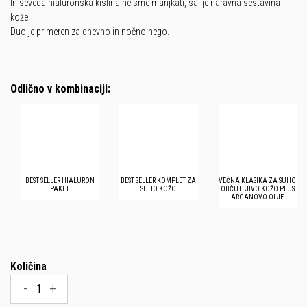
In seveda hialuronska kislina ne sme manjkati, saj je naravna sestavina
kože.
Duo je primeren za dnevno in nočno nego.
Odlično v kombinaciji:
BEST SELLER HIALURON
BEST SELLER KOMPLET ZA
VEČNA KLASIKA ZA SUHO
PAKET
SUHO KOŽO
OBČUTLJIVO KOŽO PLUS
ARGANOVO OLJE
Količina
-
+