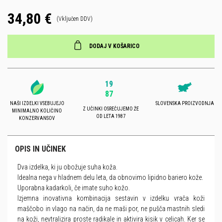
34,80 €
(Vključen DDV)
DODAJ V KOŠARICO
19
87
NAŠI IZDELKI VSEBUJEJO
SLOVENSKA PROIZVODNJA
Z UČINKI OSREČUJEMO ŽE
MINIMALNO KOLIČINO
OD LETA 1987
KONZERVANSOV
OPIS IN UČINEK
Dva izdelka, ki ju obožuje suha koža.
Idealna nega v hladnem delu leta, da obnovimo lipidno bariero kože.
Uporabna kadarkoli, če imate suho kožo.
Izjemna inovativna kombinacija sestavin v izdelku vrača koži
maščobo in vlago na način, da ne maši por, ne pušča mastnih sledi
na koži, nevtralizira proste radikale in aktivira kisik v celicah. Ker se